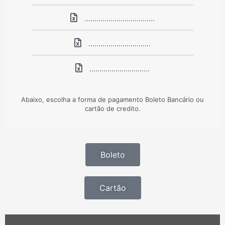
...................................
...............................
..............................
Abaixo, escolha a forma de pagamento Boleto Bancário ou
cartão de credito.
Boleto
Cartão