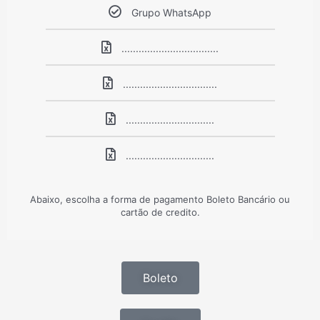
Grupo WhatsApp
..................................
.................................
...............................
...............................
Abaixo, escolha a forma de pagamento Boleto Bancário ou
cartão de credito.
Boleto