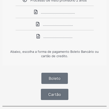
Processo de visto provisório 2 anos
...................................
...............................
..............................
Abaixo, escolha a forma de pagamento Boleto Bancário ou
cartão de credito.
Boleto
Cartão