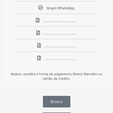
Grupo WhatsApp
..................................
.................................
...............................
...............................
Abaixo, escolha a forma de pagamento Boleto Bancário ou
cartão de credito.
Boleto