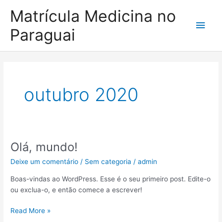
Ir
Men
Matrícula Medicina no
para
o
princ
Paraguai
conteúdo
outubro 2020
Olá, mundo!
Olá,
mundo!
Deixe um comentário
/
Sem categoria
/
admin
Boas-vindas ao WordPress. Esse é o seu primeiro post. Edite-o
ou exclua-o, e então comece a escrever!
Read More »