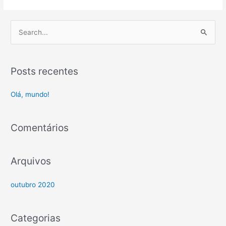
P
e
s
Posts recentes
q
u
Olá, mundo!
i
s
Comentários
a
r
p
Arquivos
o
r
outubro 2020
:
Categorias